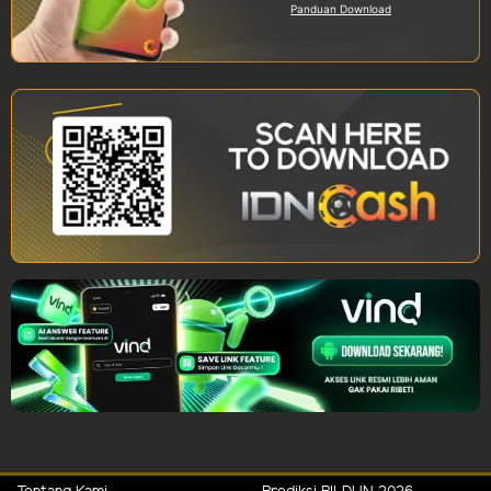
Panduan Download