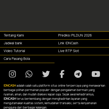
Tentang Kami
Prediksi PILDUN 2026
Jadwal bank
Link IDNCash
Video Tutorial
Live RTP Slot
Cara Pasang Bola
IDNCASH
adalah salah satu platform situs online terpercaya yang menawarkan
berbagai pilihan permainan populer dengan pengalaman bermain yang
nyaman, aman, dan mudah diakses kapan saja. Sejak awal kehadirannya,
IDNCASH
terus berkembang dengan menghadirkan layanan yang
mengutamakan kualitas sistem, kemudahan transaksi, serta kenyamanan
pengguna dari berbagai kalangan.