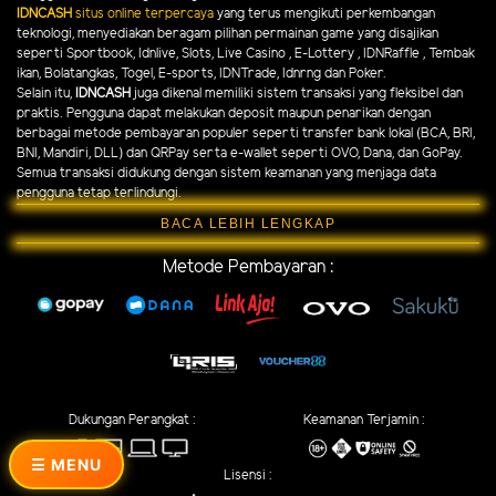
IDNCASH
situs online terpercaya
yang terus mengikuti perkembangan
teknologi, menyediakan beragam pilihan permainan game yang disajikan
seperti Sportbook, Idnlive, Slots, Live Casino , E-Lottery , IDNRaffle , Tembak
ikan, Bolatangkas, Togel, E-sports, IDNTrade, Idnrng dan Poker.
Selain itu,
IDNCASH
juga dikenal memiliki sistem transaksi yang fleksibel dan
praktis. Pengguna dapat melakukan deposit maupun penarikan dengan
berbagai metode pembayaran populer seperti transfer bank lokal (BCA, BRI,
BNI, Mandiri, DLL) dan QRPay serta e-wallet seperti OVO, Dana, dan GoPay.
Semua transaksi didukung dengan sistem keamanan yang menjaga data
pengguna tetap terlindungi.
BACA LEBIH LENGKAP
Metode Pembayaran :
Dukungan Perangkat :
Keamanan Terjamin :
☰ MENU
Lisensi :