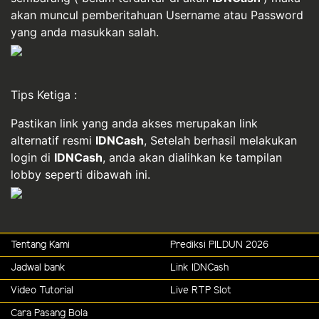
akan muncul pemberitahuan Username atau Password
yang anda masukkan salah.
Tips Ketiga :
Pastikan link yang anda akses merupakan link
alternatif resmi
IDNCash
, Setelah berhasil melakukan
login di
IDNCash
, anda akan dialihkan ke tampilan
lobby seperti dibawah ini.
Tentang Kami
Prediksi PILDUN 2026
Jadwal bank
Link IDNCash
Video Tutorial
Live RTP Slot
Cara Pasang Bola